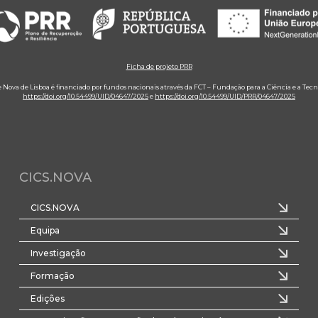
Ficha de projeto PRR
e Nova de Lisboa é financiado por fundos nacionais através da FCT – Fundação para a Ciência e a Tecn
https://doi.org/10.54499/UID/04647/2025
e
https://doi.org/10.54499/UID/PRR/04647/2025
CICS.NOVA
CICS.NOVA
Equipa
Investigação
Formação
Edições