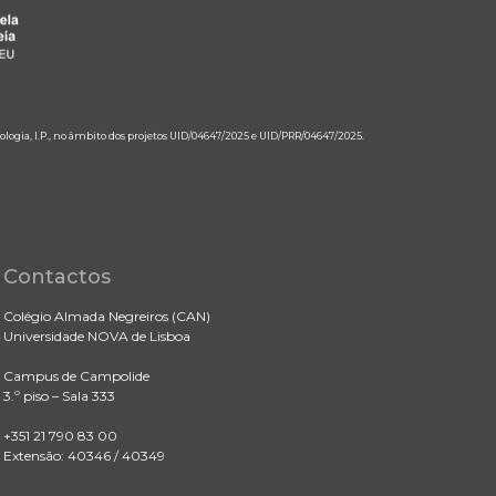
ologia, I.P., no âmbito dos projetos UID/04647/2025 e UID/PRR/04647/2025.
Contactos
Colégio Almada Negreiros (CAN)
Universidade NOVA de Lisboa
Campus de Campolide
3.º piso – Sala 333
+351 21 790 83 00
Extensão: 40346 / 40349