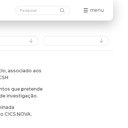
menu
lo, associado aos
FCSH
ntos que pretende
de investigação.
minada
do CICS.NOVA,