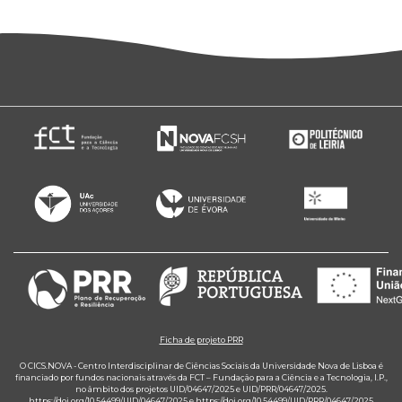
Ficha de projeto PRR
O CICS.NOVA - Centro Interdisciplinar de Ciências Sociais da Universidade Nova de Lisboa é
financiado por fundos nacionais através da FCT – Fundação para a Ciência e a Tecnologia, I.P.,
no âmbito dos projetos UID/04647/2025 e UID/PRR/04647/2025.
https://doi.org/10.54499/UID/04647/2025
e
https://doi.org/10.54499/UID/PRR/04647/2025