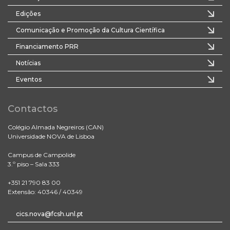
Edições
Comunicação e Promoção da Cultura Científica
Financiamento PRR
Notícias
Eventos
Contactos
Colégio Almada Negreiros (CAN)
Universidade NOVA de Lisboa
Campus de Campolide
3.º piso – Sala 333
+351 21 790 83 00
Extensão: 40346 / 40349
cics.nova@fcsh.unl.pt