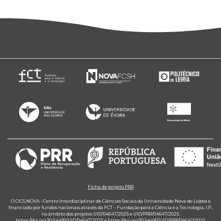
Ficha de projeto PRR
O CICS.NOVA - Centro Interdisciplinar de Ciências Sociais da Universidade Nova de Lisboa é
financiado por fundos nacionais através da FCT – Fundação para a Ciência e a Tecnologia, I.P.,
no âmbito dos projetos UID/04647/2025 e UID/PRR/04647/2025.
https://doi.org/10.54499/UID/04647/2025
e
https://doi.org/10.54499/UID/PRR/04647/2025