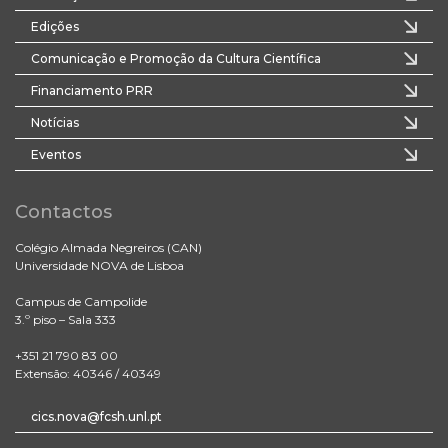
Edições
Comunicação e Promoção da Cultura Científica
Financiamento PRR
Notícias
Eventos
Contactos
Colégio Almada Negreiros (CAN)
Universidade NOVA de Lisboa
Campus de Campolide
3.º piso – Sala 333
+351 21 790 83 00
Extensão: 40346 / 40349
cics.nova@fcsh.unl.pt