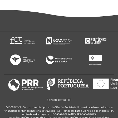
Ficha de projeto PRR
O CICS.NOVA - Centro Interdisciplinar de Ciências Sociais da Universidade Nova de Lisboa é
financiado por fundos nacionais através da FCT – Fundação para a Ciência e a Tecnologia, I.P.,
no âmbito dos projetos UID/04647/2025 e UID/PRR/04647/2025.
https://doi.org/10.54499/UID/04647/2025
e
https://doi.org/10.54499/UID/PRR/04647/2025