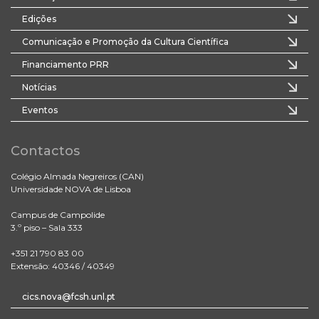
Edições
Comunicação e Promoção da Cultura Científica
Financiamento PRR
Notícias
Eventos
Contactos
Colégio Almada Negreiros (CAN)
Universidade NOVA de Lisboa
Campus de Campolide
3.º piso – Sala 333
+351 21 790 83 00
Extensão: 40346 / 40349
cics.nova@fcsh.unl.pt