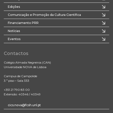
Edições
Comunicação e Promoção da Cultura Científica
Financiamento PRR
Notícias
Eventos
Contactos
Colégio Almada Negreiros (CAN)
Universidade NOVA de Lisboa
Campus de Campolide
3.º piso – Sala 333
+351 21 790 83 00
Extensão: 40346 / 40349
cics.nova@fcsh.unl.pt