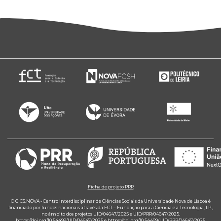
Ficha de projeto PRR
O CICS.NOVA - Centro Interdisciplinar de Ciências Sociais da Universidade Nova de Lisboa é
financiado por fundos nacionais através da FCT – Fundação para a Ciência e a Tecnologia, I.P.,
no âmbito dos projetos UID/04647/2025 e UID/PRR/04647/2025.
https://doi.org/10.54499/UID/04647/2025
e
https://doi.org/10.54499/UID/PRR/04647/2025