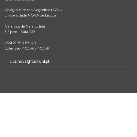
Colégio Almada Negreiros (CAN)
Universidade NOVA de Lisboa
Campus de Campolide
3.º piso – Sala 333
+351 21 790 83 00
Extensão: 40346 / 40349
cics.nova@fcsh.unl.pt