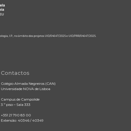
ologia, I.P., no âmbito dos projetos UID/04647/2025 e UID/PRR/04647/2025.
Contactos
Colégio Almada Negreiros (CAN)
Universidade NOVA de Lisboa
Campus de Campolide
3.º piso – Sala 333
+351 21 790 83 00
Extensão: 40346 / 40349