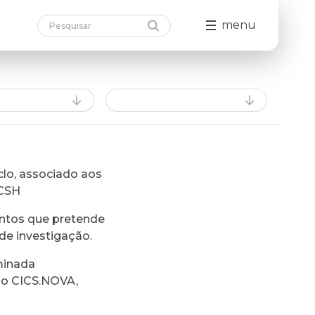
menu
lo, associado aos
FCSH
ntos que pretende
de investigação.
minada
do CICS.NOVA,