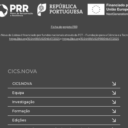
Ficha de projeto PRR
e Nova de Lisboa é financiado por fundos nacionais através da FCT – Fundação para a Ciência e a Tecn
https://doi.org/10.54499/UID/04647/2025
e
https://doi.org/10.54499/UID/PRR/04647/2025
CICS.NOVA
CICS.NOVA
Equipa
Investigação
Formação
Edições