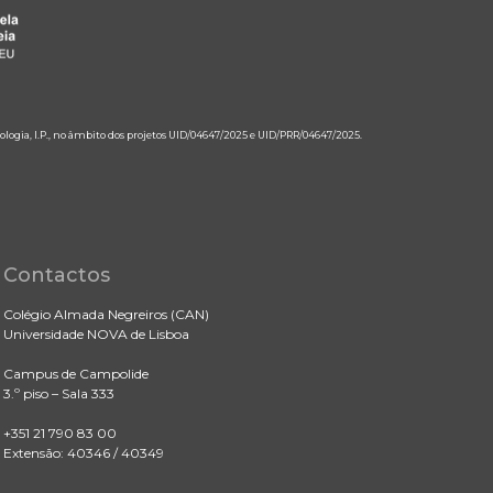
ologia, I.P., no âmbito dos projetos UID/04647/2025 e UID/PRR/04647/2025.
Contactos
Colégio Almada Negreiros (CAN)
Universidade NOVA de Lisboa
Campus de Campolide
3.º piso – Sala 333
+351 21 790 83 00
Extensão: 40346 / 40349