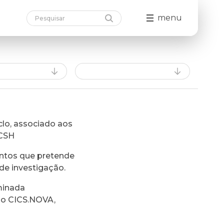
menu
lo, associado aos
FCSH
ntos que pretende
de investigação.
minada
do CICS.NOVA,