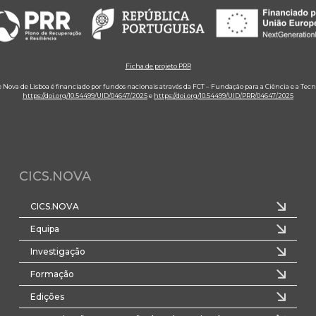
Ficha de projeto PRR
e Nova de Lisboa é financiado por fundos nacionais através da FCT – Fundação para a Ciência e a Tecn
https://doi.org/10.54499/UID/04647/2025
e
https://doi.org/10.54499/UID/PRR/04647/2025
CICS.NOVA
CICS.NOVA
Equipa
Investigação
Formação
Edições