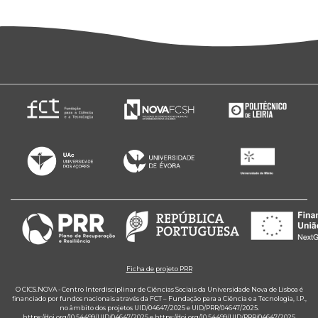
Ficha de projeto PRR
O CICS.NOVA - Centro Interdisciplinar de Ciências Sociais da Universidade Nova de Lisboa é
financiado por fundos nacionais através da FCT – Fundação para a Ciência e a Tecnologia, I.P.,
no âmbito dos projetos UID/04647/2025 e UID/PRR/04647/2025.
https://doi.org/10.54499/UID/04647/2025
e
https://doi.org/10.54499/UID/PRR/04647/2025