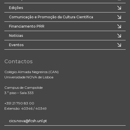
Edições
Comunicação e Promoção da Cultura Científica
Financiamento PRR
Notícias
Eventos
Contactos
Colégio Almada Negreiros (CAN)
Universidade NOVA de Lisboa
Campus de Campolide
3.º piso – Sala 333
+351 21 790 83 00
Extensão: 40346 / 40349
cics.nova@fcsh.unl.pt