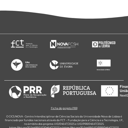
Ficha de projeto PRR
O CICS.NOVA - Centro Interdisciplinar de Ciências Sociais da Universidade Nova de Lisboa é
financiado por fundos nacionais através da FCT – Fundação para a Ciência e a Tecnologia, I.P.,
no âmbito dos projetos UID/04647/2025 e UID/PRR/04647/2025.
https://doi.org/10.54499/UID/04647/2025
e
https://doi.org/10.54499/UID/PRR/04647/2025