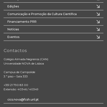
Edições
Comunicação e Promoção da Cultura Científica
Financiamento PRR
Notícias
Eventos
Contactos
Colégio Almada Negreiros (CAN)
Universidade NOVA de Lisboa
Campus de Campolide
3.º piso – Sala 333
+351 21 790 83 00
Extensão: 40346 / 40349
cics.nova@fcsh.unl.pt