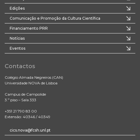
Edições
Comunicação e Promoção da Cultura Científica
Financiamento PRR
Notícias
Eventos
Contactos
Colégio Almada Negreiros (CAN)
Universidade NOVA de Lisboa
Campus de Campolide
3.º piso – Sala 333
+351 21 790 83 00
Extensão: 40346 / 40349
cics.nova@fcsh.unl.pt