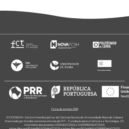
Ficha de projeto PRR
O CICS.NOVA - Centro Interdisciplinar de Ciências Sociais da Universidade Nova de Lisboa é
financiado por fundos nacionais através da FCT – Fundação para a Ciência e a Tecnologia, I.P.,
no âmbito dos projetos UID/04647/2025 e UID/PRR/04647/2025.
https://doi.org/10.54499/UID/04647/2025
e
https://doi.org/10.54499/UID/PRR/04647/2025