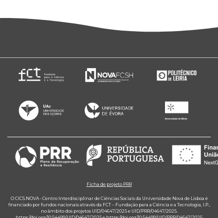
Ficha de projeto PRR
O CICS.NOVA - Centro Interdisciplinar de Ciências Sociais da Universidade Nova de Lisboa é
financiado por fundos nacionais através da FCT – Fundação para a Ciência e a Tecnologia, I.P.,
no âmbito dos projetos UID/04647/2025 e UID/PRR/04647/2025.
https://doi.org/10.54499/UID/04647/2025
e
https://doi.org/10.54499/UID/PRR/04647/2025