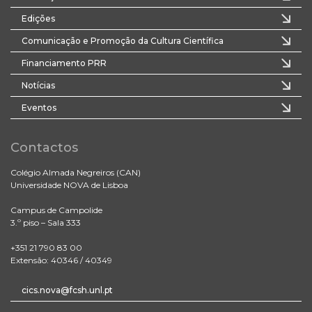
Edições
Comunicação e Promoção da Cultura Científica
Financiamento PRR
Notícias
Eventos
Contactos
Colégio Almada Negreiros (CAN)
Universidade NOVA de Lisboa
Campus de Campolide
3.º piso – Sala 333
+351 21 790 83 00
Extensão: 40346 / 40349
cics.nova@fcsh.unl.pt