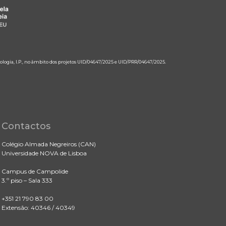
ologia, I.P., no âmbito dos projetos UID/04647/2025 e UID/PRR/04647/2025.
Contactos
Colégio Almada Negreiros (CAN)
Universidade NOVA de Lisboa
Campus de Campolide
3.º piso – Sala 333
+351 21 790 83 00
Extensão: 40346 / 40349