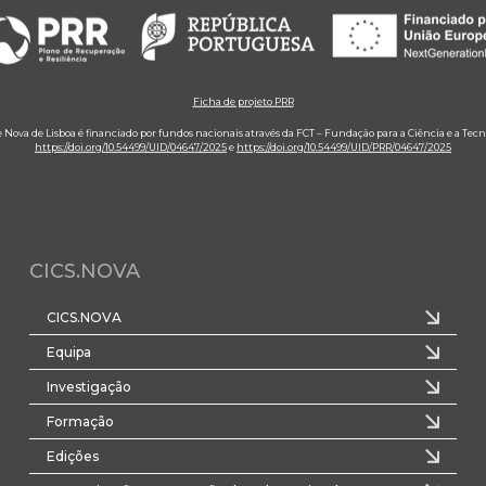
Ficha de projeto PRR
e Nova de Lisboa é financiado por fundos nacionais através da FCT – Fundação para a Ciência e a Tecn
https://doi.org/10.54499/UID/04647/2025
e
https://doi.org/10.54499/UID/PRR/04647/2025
CICS.NOVA
CICS.NOVA
Equipa
Investigação
Formação
Edições