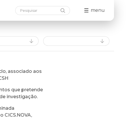
menu
lo, associado aos
FCSH
ntos que pretende
de investigação.
minada
do CICS.NOVA,