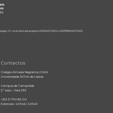
ologia, I.P., no âmbito dos projetos UID/04647/2025 e UID/PRR/04647/2025.
Contactos
Colégio Almada Negreiros (CAN)
Universidade NOVA de Lisboa
Campus de Campolide
3.º piso – Sala 333
+351 21 790 83 00
Extensão: 40346 / 40349