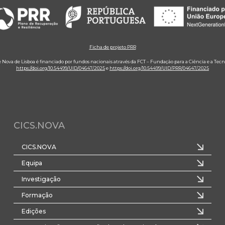
Ficha de projeto PRR
e Nova de Lisboa é financiado por fundos nacionais através da FCT – Fundação para a Ciência e a Tecn
https://doi.org/10.54499/UID/04647/2025
e
https://doi.org/10.54499/UID/PRR/04647/2025
CICS.NOVA
CICS.NOVA
Equipa
Investigação
Formação
Edições