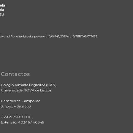
ologia, I.P., no âmbito dos projetos UID/04647/2025 e UID/PRR/04647/2025.
Contactos
Colégio Almada Negreiros (CAN)
Universidade NOVA de Lisboa
Campus de Campolide
3.º piso – Sala 333
+351 21 790 83 00
Extensão: 40346 / 40349