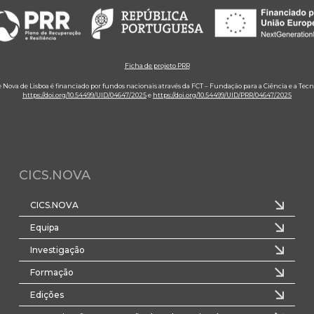
Ficha de projeto PRR
e Nova de Lisboa é financiado por fundos nacionais através da FCT – Fundação para a Ciência e a Tecn
https://doi.org/10.54499/UID/04647/2025
e
https://doi.org/10.54499/UID/PRR/04647/2025
CICS.NOVA
CICS.NOVA
Equipa
Investigação
Formação
Edições