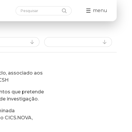
menu
lo, associado aos
FCSH
ntos que pretende
de investigação.
minada
do CICS.NOVA,