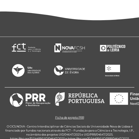
Ficha de projeto PRR
O CICS.NOVA - Centro Interdisciplinar de Ciências Sociais da Universidade Nova de Lisboa é
financiado por fundos nacionais através da FCT – Fundação para a Ciência e a Tecnologia, I.P.,
no âmbito dos projetos UID/04647/2025 e UID/PRR/04647/2025.
https://doi.org/10.54499/UID/04647/2025
e
https://doi.org/10.54499/UID/PRR/04647/2025