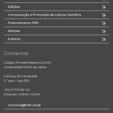
Edições
Comunicação e Promoção da Cultura Científica
Financiamento PRR
Notícias
Eventos
Contactos
Colégio Almada Negreiros (CAN)
Universidade NOVA de Lisboa
Campus de Campolide
3.º piso – Sala 333
+351 21 790 83 00
Extensão: 40346 / 40349
cics.nova@fcsh.unl.pt