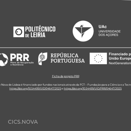
Ficha de projeto PRR
e Nova de Lisboa é financiado por fundos nacionais através da FCT – Fundação para a Ciência e a Tecn
https://doi.org/10.54499/UID/04647/2025
e
https://doi.org/10.54499/UID/PRR/04647/2025
CICS.NOVA