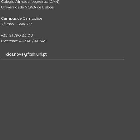
Colégio Almada Negreiros (CAN)
Universidade NOVA de Lisboa
Campus de Campolide
3.º piso – Sala 333
+351 21 790 83 00
Extensão: 40346 / 40349
cics.nova@fcsh.unl.pt