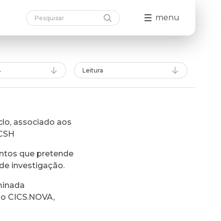
menu
4
Leitura
lo, associado aos
FCSH
ntos que pretende
de investigação.
minada
do CICS.NOVA,