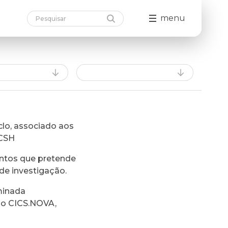
menu
lo, associado aos
FCSH
ntos que pretende
de investigação.
minada
do CICS.NOVA,