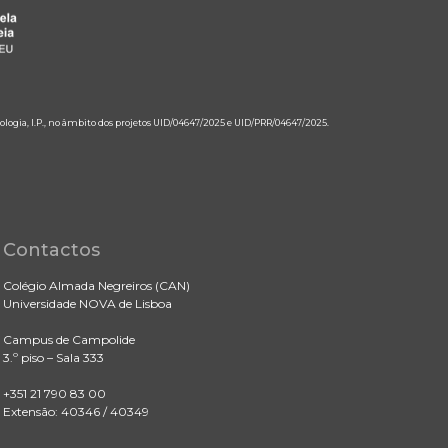
ologia, I.P., no âmbito dos projetos UID/04647/2025 e UID/PRR/04647/2025.
Contactos
Colégio Almada Negreiros (CAN)
Universidade NOVA de Lisboa
Campus de Campolide
3.º piso – Sala 333
+351 21 790 83 00
Extensão: 40346 / 40349