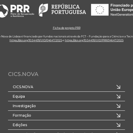
Ficha de projeto PRR
e Nova de Lisboa é financiado por fundos nacionais através da FCT – Fundação para a Ciência e a Tecn
https://doi.org/10.54499/UID/04647/2025
e
https://doi.org/10.54499/UID/PRR/04647/2025
CICS.NOVA
CICS.NOVA
Equipa
Investigação
Formação
Edições