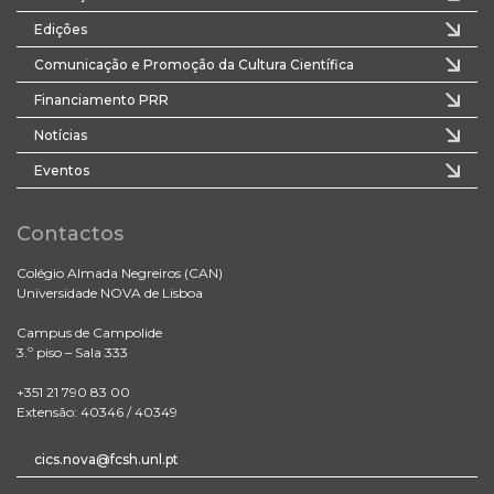
Edições
Comunicação e Promoção da Cultura Científica
Financiamento PRR
Notícias
Eventos
Contactos
Colégio Almada Negreiros (CAN)
Universidade NOVA de Lisboa
Campus de Campolide
3.º piso – Sala 333
+351 21 790 83 00
Extensão: 40346 / 40349
cics.nova@fcsh.unl.pt