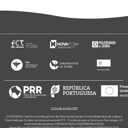
Ficha de projeto PRR
O CICS.NOVA - Centro Interdisciplinar de Ciências Sociais da Universidade Nova de Lisboa é
financiado por fundos nacionais através da FCT – Fundação para a Ciência e a Tecnologia, I.P.,
no âmbito dos projetos UID/04647/2025 e UID/PRR/04647/2025.
https://doi.org/10.54499/UID/04647/2025
e
https://doi.org/10.54499/UID/PRR/04647/2025