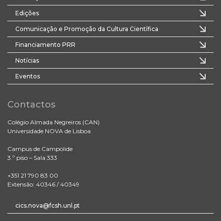
Edições
Comunicação e Promoção da Cultura Científica
Financiamento PRR
Notícias
Eventos
Contactos
Colégio Almada Negreiros (CAN)
Universidade NOVA de Lisboa
Campus de Campolide
3.º piso – Sala 333
+351 21 790 83 00
Extensão: 40346 / 40349
cics.nova@fcsh.unl.pt