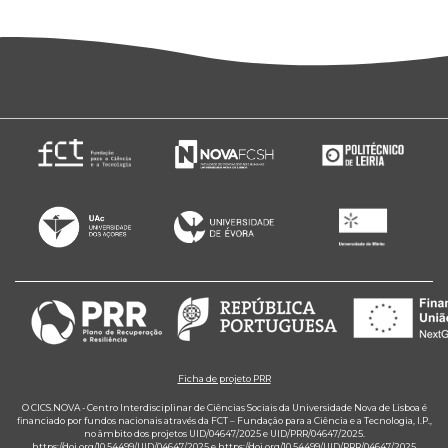
Ficha de projeto PRR
O CICS.NOVA - Centro Interdisciplinar de Ciências Sociais da Universidade Nova de Lisboa é
financiado por fundos nacionais através da FCT – Fundação para a Ciência e a Tecnologia, I.P.,
no âmbito dos projetos UID/04647/2025 e UID/PRR/04647/2025.
https://doi.org/10.54499/UID/04647/2025
e
https://doi.org/10.54499/UID/PRR/04647/2025