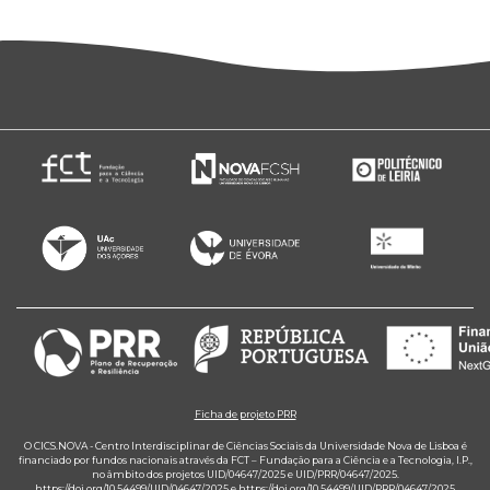
Ficha de projeto PRR
O CICS.NOVA - Centro Interdisciplinar de Ciências Sociais da Universidade Nova de Lisboa é
financiado por fundos nacionais através da FCT – Fundação para a Ciência e a Tecnologia, I.P.,
no âmbito dos projetos UID/04647/2025 e UID/PRR/04647/2025.
https://doi.org/10.54499/UID/04647/2025
e
https://doi.org/10.54499/UID/PRR/04647/2025