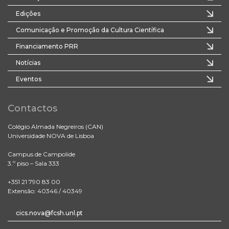
Edições
Comunicação e Promoção da Cultura Científica
Financiamento PRR
Notícias
Eventos
Contactos
Colégio Almada Negreiros (CAN)
Universidade NOVA de Lisboa
Campus de Campolide
3.º piso – Sala 333
+351 21 790 83 00
Extensão: 40346 / 40349
cics.nova@fcsh.unl.pt