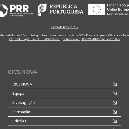
Ficha de projeto PRR
e Nova de Lisboa é financiado por fundos nacionais através da FCT – Fundação para a Ciência e a Tecn
https://doi.org/10.54499/UID/04647/2025
e
https://doi.org/10.54499/UID/PRR/04647/2025
CICS.NOVA
CICS.NOVA
Equipa
Investigação
Formação
Edições