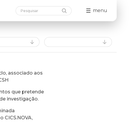
menu
lo, associado aos
FCSH
ntos que pretende
de investigação.
minada
do CICS.NOVA,