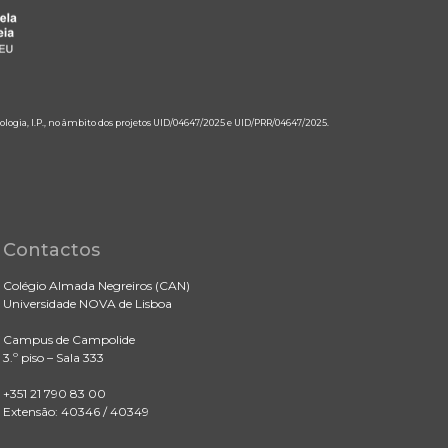
ologia, I.P., no âmbito dos projetos UID/04647/2025 e UID/PRR/04647/2025.
Contactos
Colégio Almada Negreiros (CAN)
Universidade NOVA de Lisboa
Campus de Campolide
3.º piso – Sala 333
+351 21 790 83 00
Extensão: 40346 / 40349