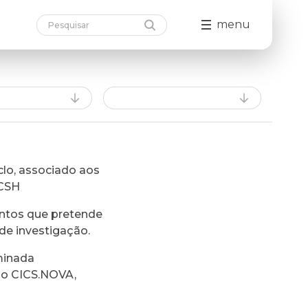
menu
lo, associado aos
FCSH
ntos que pretende
de investigação.
minada
do CICS.NOVA,