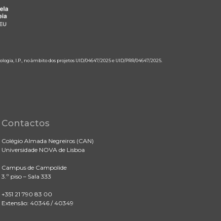
ologia, I.P., no âmbito dos projetos UID/04647/2025 e UID/PRR/04647/2025.
Contactos
Colégio Almada Negreiros (CAN)
Universidade NOVA de Lisboa
Campus de Campolide
3.º piso – Sala 333
+351 21 790 83 00
Extensão: 40346 / 40349