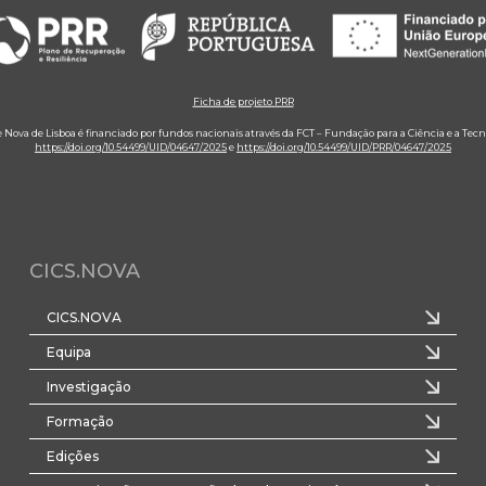
Ficha de projeto PRR
e Nova de Lisboa é financiado por fundos nacionais através da FCT – Fundação para a Ciência e a Tecn
https://doi.org/10.54499/UID/04647/2025
e
https://doi.org/10.54499/UID/PRR/04647/2025
CICS.NOVA
CICS.NOVA
Equipa
Investigação
Formação
Edições