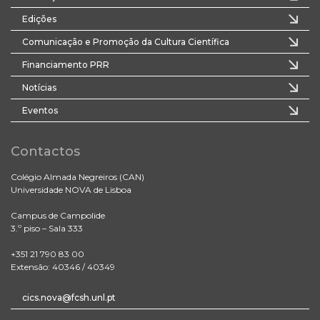
Edições
Comunicação e Promoção da Cultura Científica
Financiamento PRR
Notícias
Eventos
Contactos
Colégio Almada Negreiros (CAN)
Universidade NOVA de Lisboa
Campus de Campolide
3.º piso – Sala 333
+351 21 790 83 00
Extensão: 40346 / 40349
cics.nova@fcsh.unl.pt