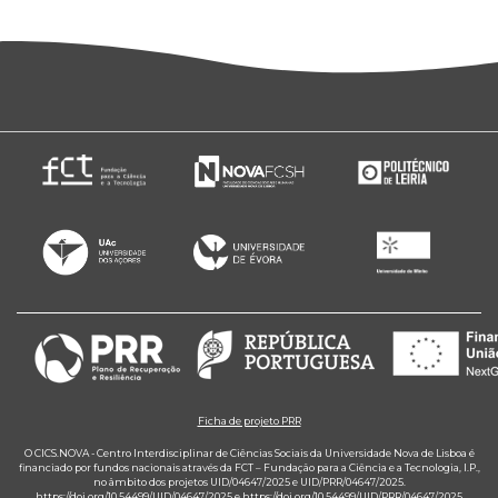
Ficha de projeto PRR
O CICS.NOVA - Centro Interdisciplinar de Ciências Sociais da Universidade Nova de Lisboa é
financiado por fundos nacionais através da FCT – Fundação para a Ciência e a Tecnologia, I.P.,
no âmbito dos projetos UID/04647/2025 e UID/PRR/04647/2025.
https://doi.org/10.54499/UID/04647/2025
e
https://doi.org/10.54499/UID/PRR/04647/2025