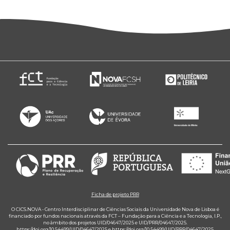
Ficha de projeto PRR
O CICS.NOVA - Centro Interdisciplinar de Ciências Sociais da Universidade Nova de Lisboa é
financiado por fundos nacionais através da FCT – Fundação para a Ciência e a Tecnologia, I.P.,
no âmbito dos projetos UID/04647/2025 e UID/PRR/04647/2025.
https://doi.org/10.54499/UID/04647/2025
e
https://doi.org/10.54499/UID/PRR/04647/2025