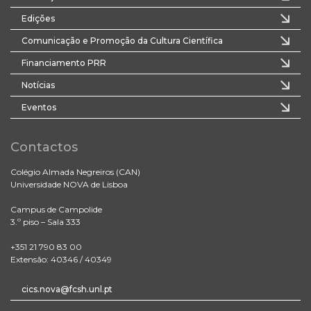
Edições
Comunicação e Promoção da Cultura Científica
Financiamento PRR
Notícias
Eventos
Contactos
Colégio Almada Negreiros (CAN)
Universidade NOVA de Lisboa
Campus de Campolide
3.º piso – Sala 333
+351 21 790 83 00
Extensão: 40346 / 40349
cics.nova@fcsh.unl.pt