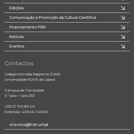
Edições
Comunicação e Promoção da Cultura Científica
Financiamento PRR
Notícias
Eventos
Contactos
Colégio Almada Negreiros (CAN)
Universidade NOVA de Lisboa
Campus de Campolide
3.º piso – Sala 333
+351 21 790 83 00
Extensão: 40346 / 40349
cics.nova@fcsh.unl.pt