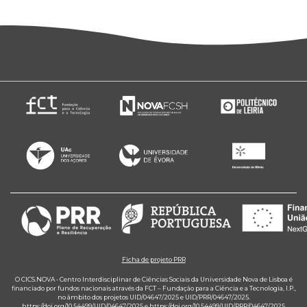
Ficha de projeto PRR
O CICS.NOVA - Centro Interdisciplinar de Ciências Sociais da Universidade Nova de Lisboa é
financiado por fundos nacionais através da FCT – Fundação para a Ciência e a Tecnologia, I.P.,
no âmbito dos projetos UID/04647/2025 e UID/PRR/04647/2025.
https://doi.org/10.54499/UID/04647/2025
e
https://doi.org/10.54499/UID/PRR/04647/2025