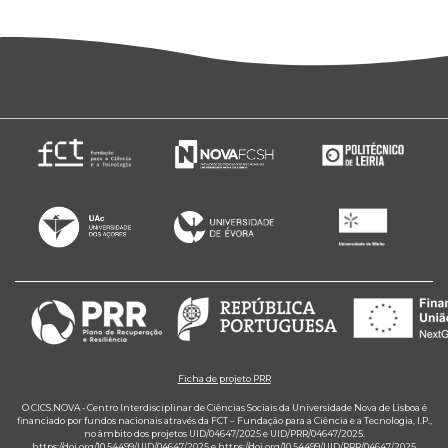
Ficha de projeto PRR
O CICS.NOVA - Centro Interdisciplinar de Ciências Sociais da Universidade Nova de Lisboa é
financiado por fundos nacionais através da FCT – Fundação para a Ciência e a Tecnologia, I.P.,
no âmbito dos projetos UID/04647/2025 e UID/PRR/04647/2025.
https://doi.org/10.54499/UID/04647/2025
e
https://doi.org/10.54499/UID/PRR/04647/2025