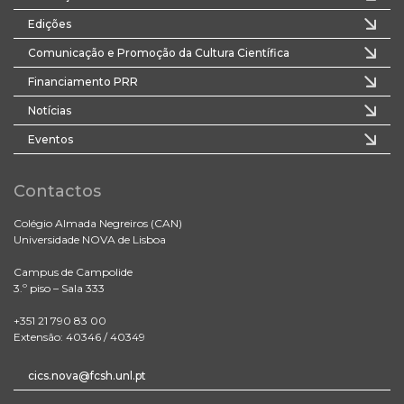
Edições
Comunicação e Promoção da Cultura Científica
Financiamento PRR
Notícias
Eventos
Contactos
Colégio Almada Negreiros (CAN)
Universidade NOVA de Lisboa
Campus de Campolide
3.º piso – Sala 333
+351 21 790 83 00
Extensão: 40346 / 40349
cics.nova@fcsh.unl.pt