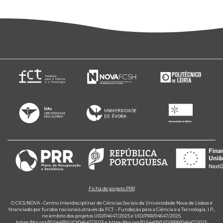
Ficha de projeto PRR
O CICS.NOVA - Centro Interdisciplinar de Ciências Sociais da Universidade Nova de Lisboa é
financiado por fundos nacionais através da FCT – Fundação para a Ciência e a Tecnologia, I.P.,
no âmbito dos projetos UID/04647/2025 e UID/PRR/04647/2025.
https://doi.org/10.54499/UID/04647/2025
e
https://doi.org/10.54499/UID/PRR/04647/2025