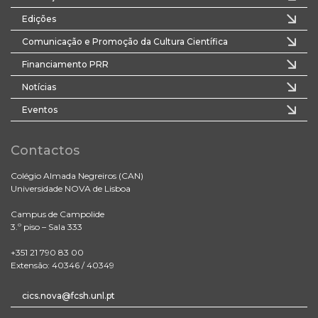
Edições
Comunicação e Promoção da Cultura Científica
Financiamento PRR
Notícias
Eventos
Contactos
Colégio Almada Negreiros (CAN)
Universidade NOVA de Lisboa
Campus de Campolide
3.º piso – Sala 333
+351 21 790 83 00
Extensão: 40346 / 40349
cics.nova@fcsh.unl.pt