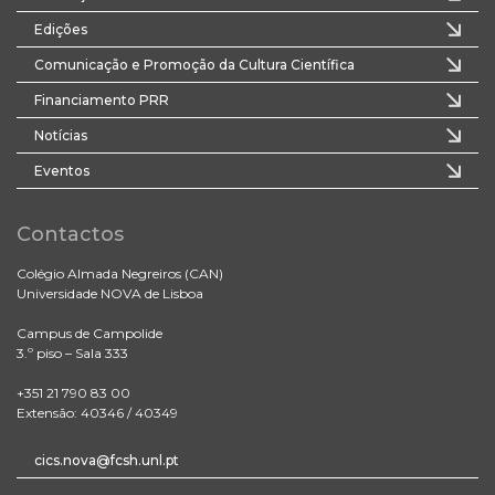
Edições
Comunicação e Promoção da Cultura Científica
Financiamento PRR
Notícias
Eventos
Contactos
Colégio Almada Negreiros (CAN)
Universidade NOVA de Lisboa
Campus de Campolide
3.º piso – Sala 333
+351 21 790 83 00
Extensão: 40346 / 40349
cics.nova@fcsh.unl.pt