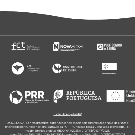
Ficha de projeto PRR
O CICS.NOVA - Centro Interdisciplinar de Ciências Sociais da Universidade Nova de Lisboa é
financiado por fundos nacionais através da FCT – Fundação para a Ciência e a Tecnologia, I.P.,
no âmbito dos projetos UID/04647/2025 e UID/PRR/04647/2025.
https://doi.org/10.54499/UID/04647/2025
e
https://doi.org/10.54499/UID/PRR/04647/2025