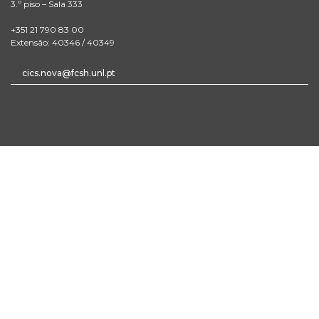
3.º piso – Sala 333
+351 21 790 83 00
Extensão: 40346 / 40349
cics.nova@fcsh.unl.pt