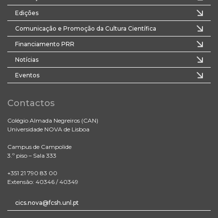
Edições
Comunicação e Promoção da Cultura Científica
Financiamento PRR
Notícias
Eventos
Contactos
Colégio Almada Negreiros (CAN)
Universidade NOVA de Lisboa
Campus de Campolide
3.º piso – Sala 333
+351 21 790 83 00
Extensão: 40346 / 40349
cics.nova@fcsh.unl.pt