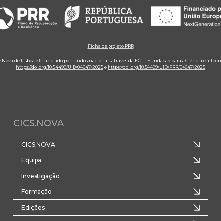
Ficha de projeto PRR
e Nova de Lisboa é financiado por fundos nacionais através da FCT – Fundação para a Ciência e a Tecn
https://doi.org/10.54499/UID/04647/2025
e
https://doi.org/10.54499/UID/PRR/04647/2025
CICS.NOVA
CICS.NOVA
Equipa
Investigação
Formação
Edições