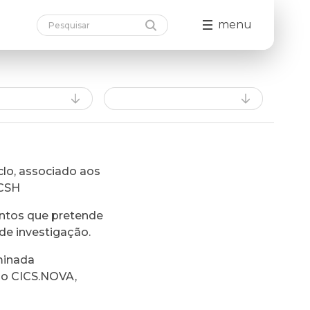
menu
lo, associado aos
FCSH
ntos que pretende
de investigação.
minada
do CICS.NOVA,