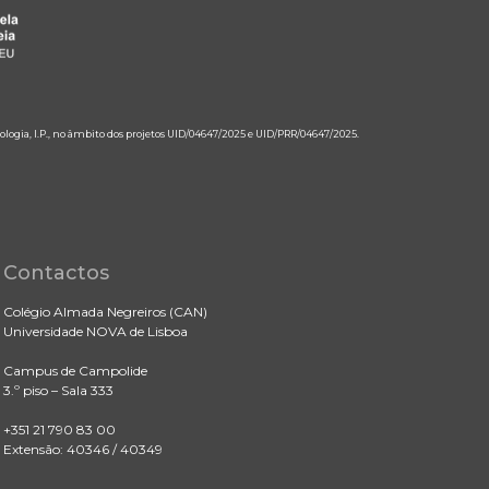
ologia, I.P., no âmbito dos projetos UID/04647/2025 e UID/PRR/04647/2025.
Contactos
Colégio Almada Negreiros (CAN)
Universidade NOVA de Lisboa
Campus de Campolide
3.º piso – Sala 333
+351 21 790 83 00
Extensão: 40346 / 40349