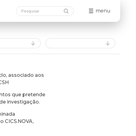
menu
lo, associado aos
FCSH
ntos que pretende
de investigação.
minada
do CICS.NOVA,