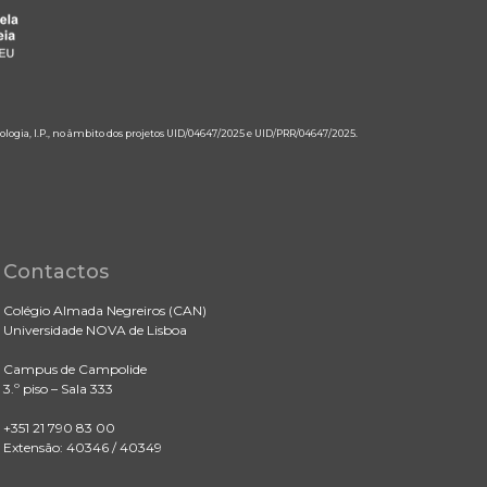
ologia, I.P., no âmbito dos projetos UID/04647/2025 e UID/PRR/04647/2025.
Contactos
Colégio Almada Negreiros (CAN)
Universidade NOVA de Lisboa
Campus de Campolide
3.º piso – Sala 333
+351 21 790 83 00
Extensão: 40346 / 40349