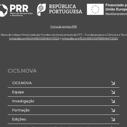
Ficha de projeto PRR
e Nova de Lisboa é financiado por fundos nacionais através da FCT – Fundação para a Ciência e a Tecn
https://doi.org/10.54499/UID/04647/2025
e
https://doi.org/10.54499/UID/PRR/04647/2025
CICS.NOVA
CICS.NOVA
Equipa
Investigação
Formação
Edições