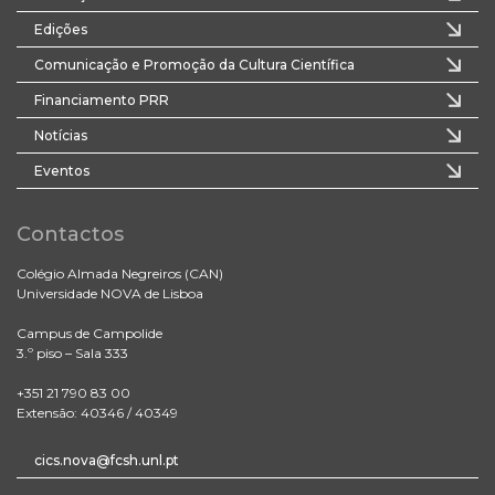
Edições
Comunicação e Promoção da Cultura Científica
Financiamento PRR
Notícias
Eventos
Contactos
Colégio Almada Negreiros (CAN)
Universidade NOVA de Lisboa
Campus de Campolide
3.º piso – Sala 333
+351 21 790 83 00
Extensão: 40346 / 40349
cics.nova@fcsh.unl.pt