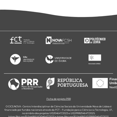
Ficha de projeto PRR
O CICS.NOVA - Centro Interdisciplinar de Ciências Sociais da Universidade Nova de Lisboa é
financiado por fundos nacionais através da FCT – Fundação para a Ciência e a Tecnologia, I.P.,
no âmbito dos projetos UID/04647/2025 e UID/PRR/04647/2025.
https://doi.org/10.54499/UID/04647/2025
e
https://doi.org/10.54499/UID/PRR/04647/2025