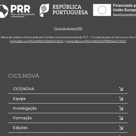
Ficha de projeto PRR
e Nova de Lisboa é financiado por fundos nacionais através da FCT – Fundação para a Ciência e a Tecn
https://doi.org/10.54499/UID/04647/2025
e
https://doi.org/10.54499/UID/PRR/04647/2025
CICS.NOVA
CICS.NOVA
Equipa
Investigação
Formação
Edições