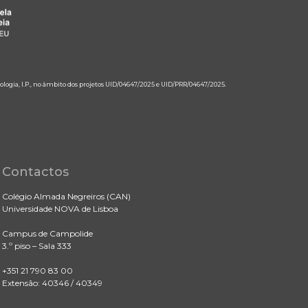
ologia, I.P., no âmbito dos projetos UID/04647/2025 e UID/PRR/04647/2025.
Contactos
Colégio Almada Negreiros (CAN)
Universidade NOVA de Lisboa
Campus de Campolide
3.º piso – Sala 333
+351 21 790 83 00
Extensão: 40346 / 40349