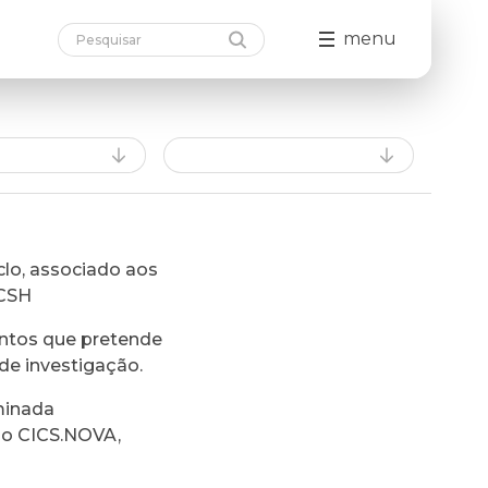
menu
lo, associado aos
FCSH
ntos que pretende
de investigação.
minada
do CICS.NOVA,