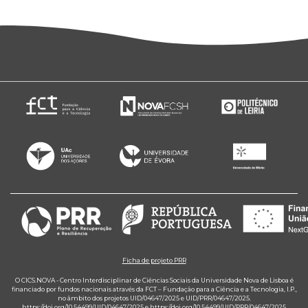
Ficha de projeto PRR
O CICS.NOVA - Centro Interdisciplinar de Ciências Sociais da Universidade Nova de Lisboa é
financiado por fundos nacionais através da FCT – Fundação para a Ciência e a Tecnologia, I.P.,
no âmbito dos projetos UID/04647/2025 e UID/PRR/04647/2025.
https://doi.org/10.54499/UID/04647/2025
e
https://doi.org/10.54499/UID/PRR/04647/2025