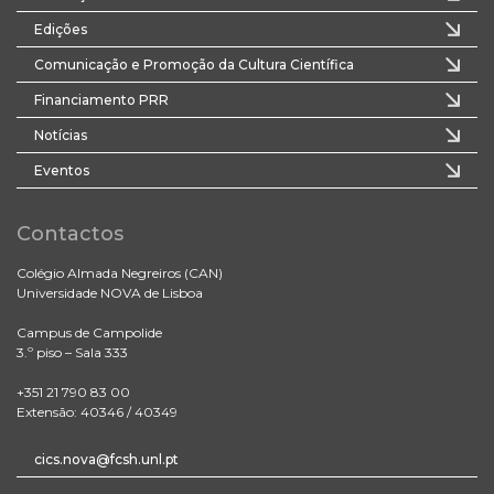
Edições
Comunicação e Promoção da Cultura Científica
Financiamento PRR
Notícias
Eventos
Contactos
Colégio Almada Negreiros (CAN)
Universidade NOVA de Lisboa
Campus de Campolide
3.º piso – Sala 333
+351 21 790 83 00
Extensão: 40346 / 40349
cics.nova@fcsh.unl.pt