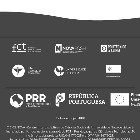
Ficha de projeto PRR
O CICS.NOVA - Centro Interdisciplinar de Ciências Sociais da Universidade Nova de Lisboa é
financiado por fundos nacionais através da FCT – Fundação para a Ciência e a Tecnologia, I.P.,
no âmbito dos projetos UID/04647/2025 e UID/PRR/04647/2025.
https://doi.org/10.54499/UID/04647/2025
e
https://doi.org/10.54499/UID/PRR/04647/2025