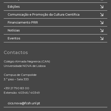
Edições
Comunicação e Promoção da Cultura Científica
Financiamento PRR
Notícias
Eventos
Contactos
Colégio Almada Negreiros (CAN)
Universidade NOVA de Lisboa
Campus de Campolide
3.º piso – Sala 333
+351 21 790 83 00
Extensão: 40346 / 40349
cics.nova@fcsh.unl.pt