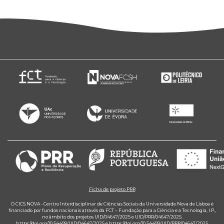
Ficha de projeto PRR
O CICS.NOVA - Centro Interdisciplinar de Ciências Sociais da Universidade Nova de Lisboa é
financiado por fundos nacionais através da FCT – Fundação para a Ciência e a Tecnologia, I.P.,
no âmbito dos projetos UID/04647/2025 e UID/PRR/04647/2025.
https://doi.org/10.54499/UID/04647/2025
e
https://doi.org/10.54499/UID/PRR/04647/2025