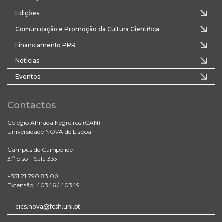
Edições
Comunicação e Promoção da Cultura Científica
Financiamento PRR
Notícias
Eventos
Contactos
Colégio Almada Negreiros (CAN)
Universidade NOVA de Lisboa
Campus de Campolide
3.º piso – Sala 333
+351 21 790 83 00
Extensão: 40346 / 40349
cics.nova@fcsh.unl.pt