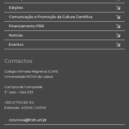
Edições
Comunicação e Promoção da Cultura Científica
Financiamento PRR
Notícias
Eventos
Contactos
Colégio Almada Negreiros (CAN)
Universidade NOVA de Lisboa
Campus de Campolide
3.º piso – Sala 333
+351 21 790 83 00
Extensão: 40346 / 40349
cics.nova@fcsh.unl.pt