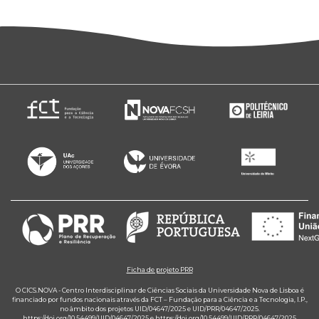
Ficha de projeto PRR
O CICS.NOVA - Centro Interdisciplinar de Ciências Sociais da Universidade Nova de Lisboa é
financiado por fundos nacionais através da FCT – Fundação para a Ciência e a Tecnologia, I.P.,
no âmbito dos projetos UID/04647/2025 e UID/PRR/04647/2025.
https://doi.org/10.54499/UID/04647/2025
e
https://doi.org/10.54499/UID/PRR/04647/2025