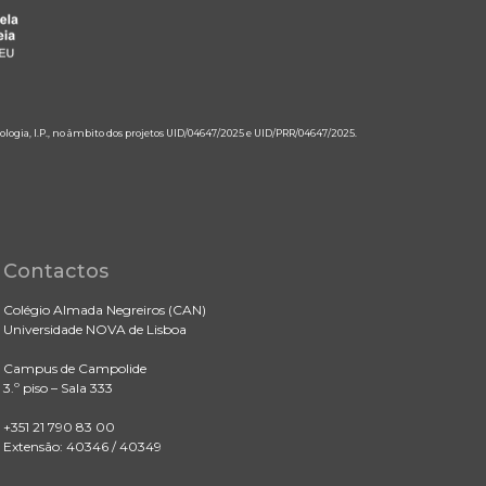
ologia, I.P., no âmbito dos projetos UID/04647/2025 e UID/PRR/04647/2025.
Contactos
Colégio Almada Negreiros (CAN)
Universidade NOVA de Lisboa
Campus de Campolide
3.º piso – Sala 333
+351 21 790 83 00
Extensão: 40346 / 40349