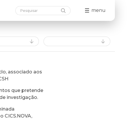
menu
lo, associado aos
FCSH
ntos que pretende
de investigação.
minada
do CICS.NOVA,