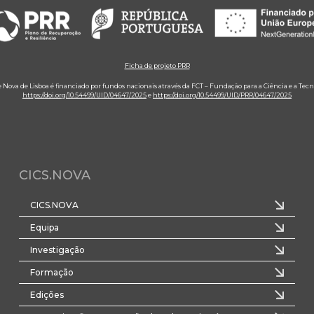
Ficha de projeto PRR
e Nova de Lisboa é financiado por fundos nacionais através da FCT – Fundação para a Ciência e a Tecn
https://doi.org/10.54499/UID/04647/2025
e
https://doi.org/10.54499/UID/PRR/04647/2025
CICS.NOVA
CICS.NOVA
Equipa
Investigação
Formação
Edições