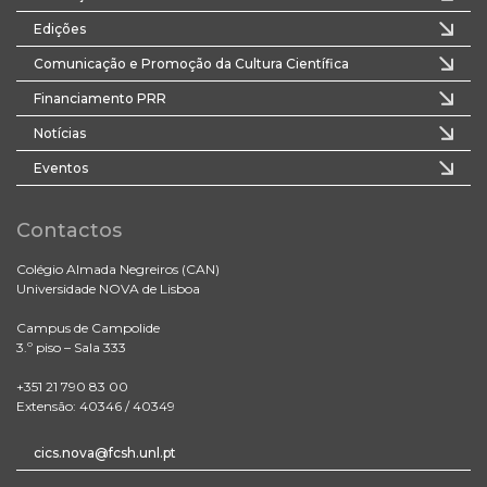
Edições
Comunicação e Promoção da Cultura Científica
Financiamento PRR
Notícias
Eventos
Contactos
Colégio Almada Negreiros (CAN)
Universidade NOVA de Lisboa
Campus de Campolide
3.º piso – Sala 333
+351 21 790 83 00
Extensão: 40346 / 40349
cics.nova@fcsh.unl.pt