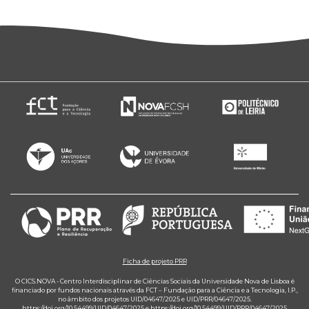
Ficha de projeto PRR
O CICS.NOVA - Centro Interdisciplinar de Ciências Sociais da Universidade Nova de Lisboa é
financiado por fundos nacionais através da FCT – Fundação para a Ciência e a Tecnologia, I.P.,
no âmbito dos projetos UID/04647/2025 e UID/PRR/04647/2025.
https://doi.org/10.54499/UID/04647/2025
e
https://doi.org/10.54499/UID/PRR/04647/2025