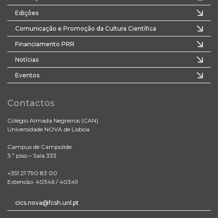
Edições
Comunicação e Promoção da Cultura Científica
Financiamento PRR
Notícias
Eventos
Contactos
Colégio Almada Negreiros (CAN)
Universidade NOVA de Lisboa
Campus de Campolide
3.º piso – Sala 333
+351 21 790 83 00
Extensão: 40346 / 40349
cics.nova@fcsh.unl.pt