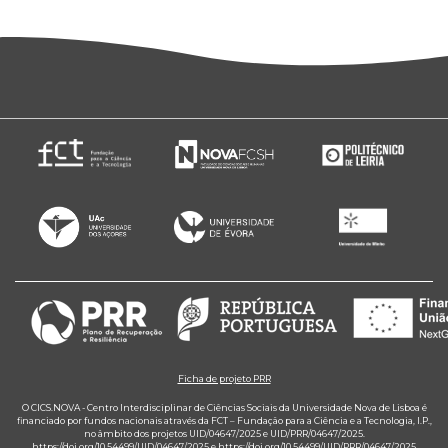
Ficha de projeto PRR
O CICS.NOVA - Centro Interdisciplinar de Ciências Sociais da Universidade Nova de Lisboa é
financiado por fundos nacionais através da FCT – Fundação para a Ciência e a Tecnologia, I.P.,
no âmbito dos projetos UID/04647/2025 e UID/PRR/04647/2025.
https://doi.org/10.54499/UID/04647/2025
e
https://doi.org/10.54499/UID/PRR/04647/2025