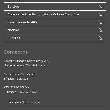
Edições
Comunicação e Promoção da Cultura Científica
Financiamento PRR
Notícias
Eventos
Contactos
Colégio Almada Negreiros (CAN)
Universidade NOVA de Lisboa
Campus de Campolide
3.º piso – Sala 333
+351 21 790 83 00
Extensão: 40346 / 40349
cics.nova@fcsh.unl.pt