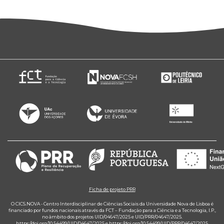
Ficha de projeto PRR
O CICS.NOVA - Centro Interdisciplinar de Ciências Sociais da Universidade Nova de Lisboa é
financiado por fundos nacionais através da FCT – Fundação para a Ciência e a Tecnologia, I.P.,
no âmbito dos projetos UID/04647/2025 e UID/PRR/04647/2025.
https://doi.org/10.54499/UID/04647/2025
e
https://doi.org/10.54499/UID/PRR/04647/2025