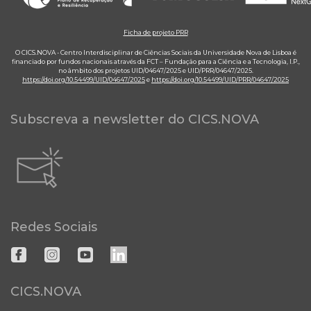
Ficha de projeto PRR
O CICS.NOVA - Centro Interdisciplinar de Ciências Sociais da Universidade Nova de Lisboa é
financiado por fundos nacionais através da FCT – Fundação para a Ciência e a Tecnologia, I.P.,
no âmbito dos projetos UID/04647/2025 e UID/PRR/04647/2025.
https://doi.org/10.54499/UID/04647/2025
e
https://doi.org/10.54499/UID/PRR/04647/2025
Subscreva a newsletter do CICS.NOVA
Redes Sociais
CICS.NOVA