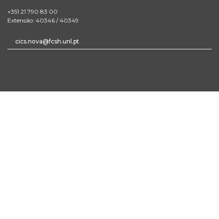
+351 21 790 83 00
Extensão: 40346 / 40349
cics.nova@fcsh.unl.pt