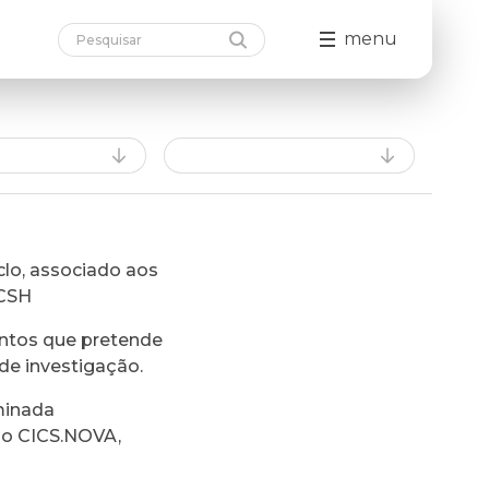
menu
lo, associado aos
FCSH
ntos que pretende
de investigação.
minada
do CICS.NOVA,