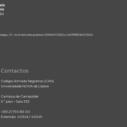
ologia, I.P., no âmbito dos projetos UID/04647/2025 e UID/PRR/04647/2025.
Contactos
Colégio Almada Negreiros (CAN)
Universidade NOVA de Lisboa
Campus de Campolide
3.º piso – Sala 333
+351 21 790 83 00
Extensão: 40346 / 40349