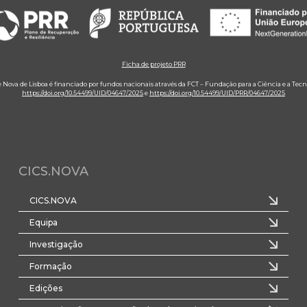
Ficha de projeto PRR
e Nova de Lisboa é financiado por fundos nacionais através da FCT – Fundação para a Ciência e a Tecn
https://doi.org/10.54499/UID/04647/2025
e
https://doi.org/10.54499/UID/PRR/04647/2025
CICS.NOVA
CICS.NOVA
Equipa
Investigação
Formação
Edições