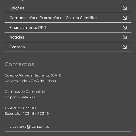
Edições
Comunicação e Promoção da Cultura Científica
Financiamento PRR
Notícias
Eventos
Contactos
Colégio Almada Negreiros (CAN)
Universidade NOVA de Lisboa
Campus de Campolide
3.º piso – Sala 333
+351 21 790 83 00
Extensão: 40346 / 40349
cics.nova@fcsh.unl.pt