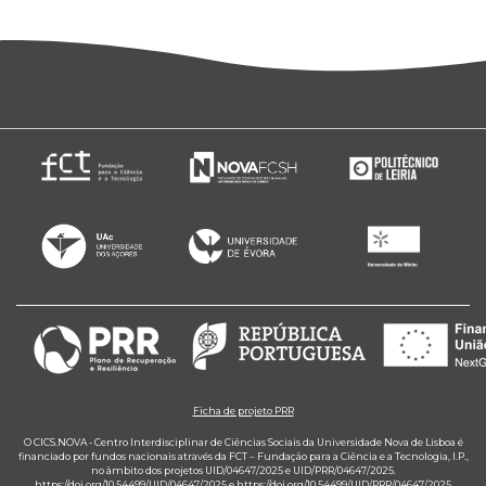
Ficha de projeto PRR
O CICS.NOVA - Centro Interdisciplinar de Ciências Sociais da Universidade Nova de Lisboa é
financiado por fundos nacionais através da FCT – Fundação para a Ciência e a Tecnologia, I.P.,
no âmbito dos projetos UID/04647/2025 e UID/PRR/04647/2025.
https://doi.org/10.54499/UID/04647/2025
e
https://doi.org/10.54499/UID/PRR/04647/2025