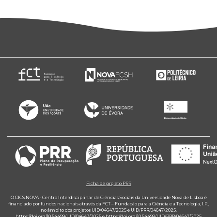
Ficha de projeto PRR
O CICS.NOVA - Centro Interdisciplinar de Ciências Sociais da Universidade Nova de Lisboa é
financiado por fundos nacionais através da FCT – Fundação para a Ciência e a Tecnologia, I.P.,
no âmbito dos projetos UID/04647/2025 e UID/PRR/04647/2025.
https://doi.org/10.54499/UID/04647/2025
e
https://doi.org/10.54499/UID/PRR/04647/2025