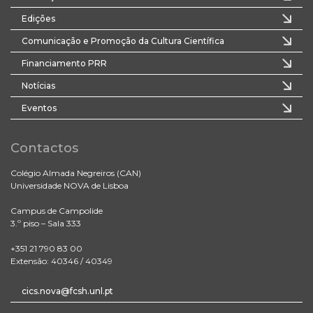
Edições
Comunicação e Promoção da Cultura Científica
Financiamento PRR
Notícias
Eventos
Contactos
Colégio Almada Negreiros (CAN)
Universidade NOVA de Lisboa
Campus de Campolide
3.º piso – Sala 333
+351 21 790 83 00
Extensão: 40346 / 40349
cics.nova@fcsh.unl.pt