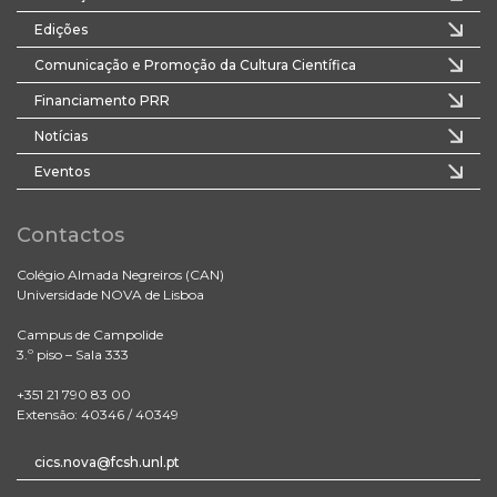
Edições
Comunicação e Promoção da Cultura Científica
Financiamento PRR
Notícias
Eventos
Contactos
Colégio Almada Negreiros (CAN)
Universidade NOVA de Lisboa
Campus de Campolide
3.º piso – Sala 333
+351 21 790 83 00
Extensão: 40346 / 40349
cics.nova@fcsh.unl.pt