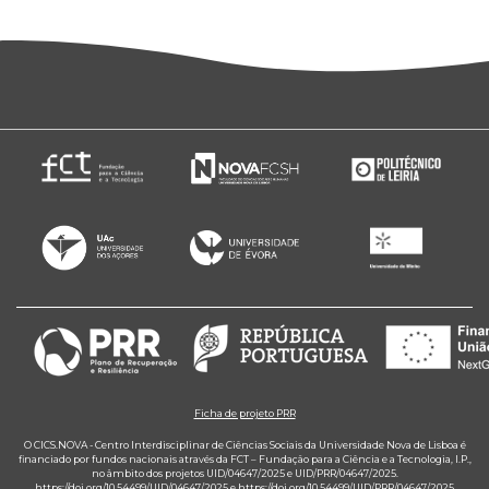
Ficha de projeto PRR
O CICS.NOVA - Centro Interdisciplinar de Ciências Sociais da Universidade Nova de Lisboa é
financiado por fundos nacionais através da FCT – Fundação para a Ciência e a Tecnologia, I.P.,
no âmbito dos projetos UID/04647/2025 e UID/PRR/04647/2025.
https://doi.org/10.54499/UID/04647/2025
e
https://doi.org/10.54499/UID/PRR/04647/2025