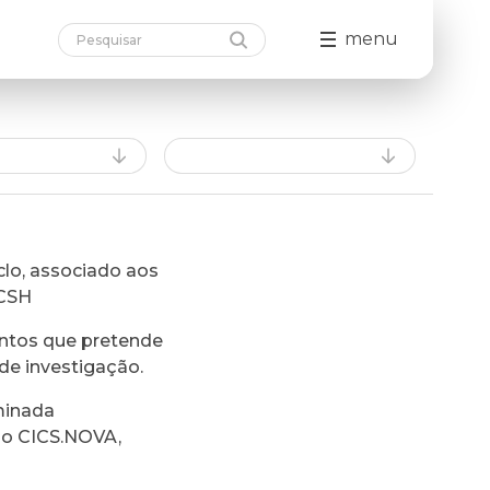
menu
lo, associado aos
FCSH
ntos que pretende
de investigação.
minada
do CICS.NOVA,