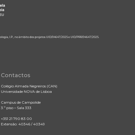
ologia, I.P., no âmbito dos projetos UID/04647/2025 e UID/PRR/04647/2025.
Contactos
Colégio Almada Negreiros (CAN)
Universidade NOVA de Lisboa
Campus de Campolide
3.º piso – Sala 333
+351 21 790 83 00
Extensão: 40346 / 40349