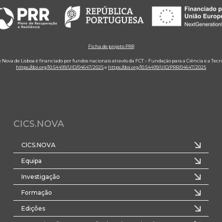
Ficha de projeto PRR
e Nova de Lisboa é financiado por fundos nacionais através da FCT – Fundação para a Ciência e a Tecn
https://doi.org/10.54499/UID/04647/2025
e
https://doi.org/10.54499/UID/PRR/04647/2025
CICS.NOVA
CICS.NOVA
Equipa
Investigação
Formação
Edições