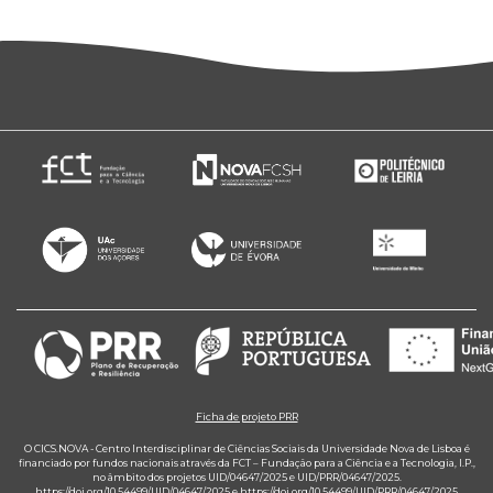
Ficha de projeto PRR
O CICS.NOVA - Centro Interdisciplinar de Ciências Sociais da Universidade Nova de Lisboa é
financiado por fundos nacionais através da FCT – Fundação para a Ciência e a Tecnologia, I.P.,
no âmbito dos projetos UID/04647/2025 e UID/PRR/04647/2025.
https://doi.org/10.54499/UID/04647/2025
e
https://doi.org/10.54499/UID/PRR/04647/2025