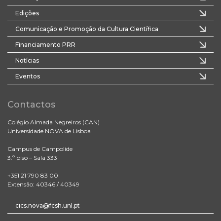
Edições
Comunicação e Promoção da Cultura Científica
Financiamento PRR
Notícias
Eventos
Contactos
Colégio Almada Negreiros (CAN)
Universidade NOVA de Lisboa
Campus de Campolide
3.º piso – Sala 333
+351 21 790 83 00
Extensão: 40346 / 40349
cics.nova@fcsh.unl.pt